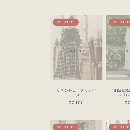
ク
シ
SOLD OUT
SOLD OU
ョ
ン
:
リネンチェックワンピ
"HEARDM
ース
Frill C
通
¥0 JPY
通
¥0
常
常
価
価
格
格
SOLD OUT
SOLD OU