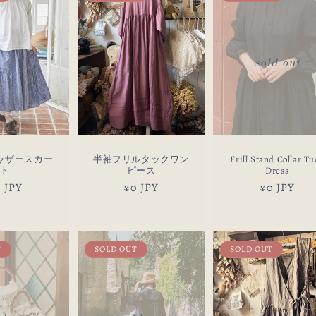
ャザースカー
半袖フリルタックワン
Frill Stand Collar Tu
ト
ピース
Dress
 JPY
通
¥0 JPY
通
¥0 JPY
常
常
価
価
格
格
T
SOLD OUT
SOLD OUT