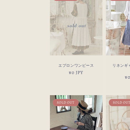
エプロンワンピース
リネンギ
通
¥0 JPY
通
¥0
常
常
価
価
格
格
SOLD OUT
SOLD OU