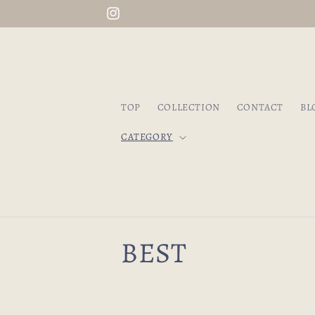
コンテ
初回送料無料！会員登録はこちら
ンツに
Instagram
進む
TOP
COLLECTION
CONTACT
BL
CATEGORY
コ
BEST
レ