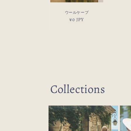
ウールケープ
通
¥0 JPY
常
価
格
Collections