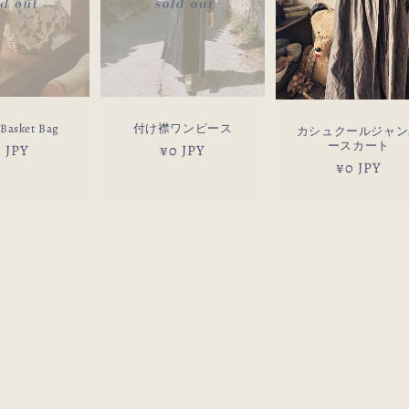
 Basket Bag
付け襟ワンピース
カシュクールジャン
ースカート
 JPY
通
¥0 JPY
通
¥0 JPY
常
常
価
価
格
格