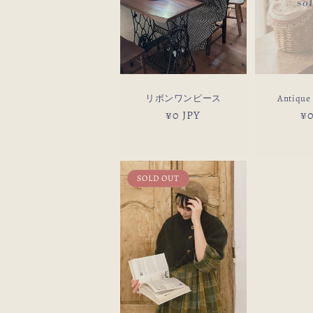
リボンワンピース
Antique
通
¥0 JPY
通
¥0
常
常
価
価
格
格
SOLD OUT