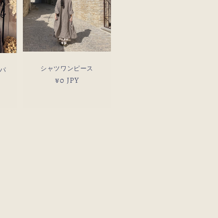
シャツワンピース
パ
通
¥0 JPY
常
価
格