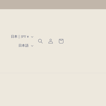
ロ
国
カ
日本 | JPY ¥
グ
ー
/
言
イ
日本語
ト
地
ン
語
域