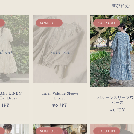
並び替え:
T
SOLD OUT
SOLD OUT
ANS LINEN"
Linen Volume Sleeve
バルーンスリーブワ
ollar Dress
Blouse
ピース
 JPY
通
¥0 JPY
通
¥0 JPY
常
常
価
価
格
格
T
SOLD OUT
SOLD OUT