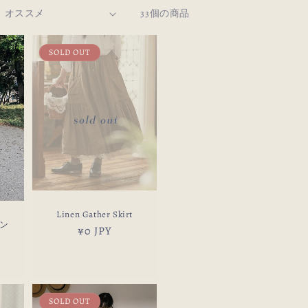
33個の商品
SOLD OUT
Linen Gather Skirt
ン
通
¥0 JPY
常
価
格
SOLD OUT