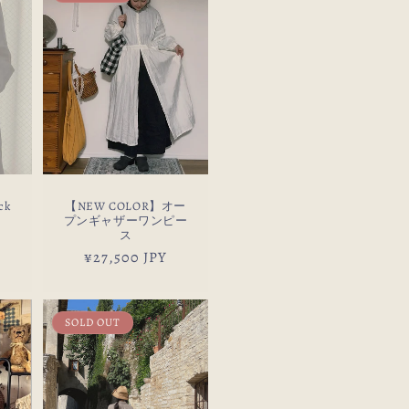
ck
【NEW COLOR】オー
プンギャザーワンピー
ス
通
¥27,500 JPY
常
価
格
SOLD OUT