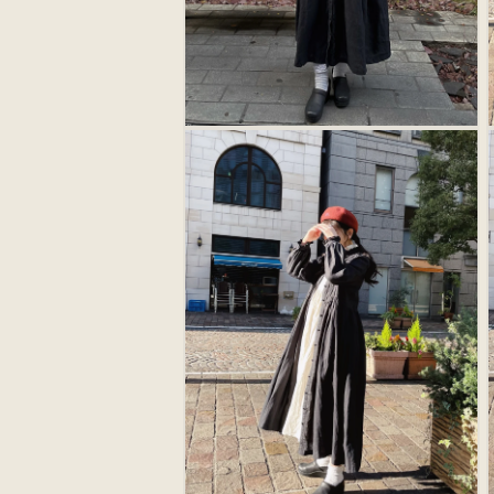
モ
ー
ダ
ル
で
メ
デ
ィ
ア
(8)
(
を
開
く