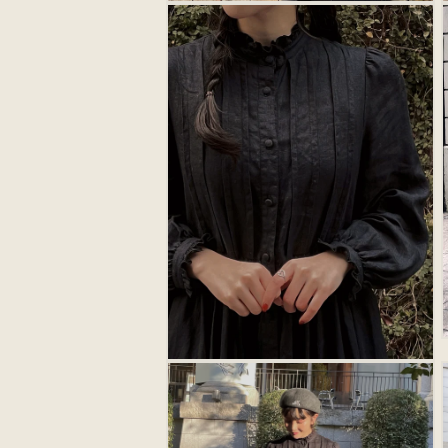
モ
ー
ダ
ル
で
メ
デ
ィ
ア
(10)
(
を
開
く
モ
ー
ダ
ル
で