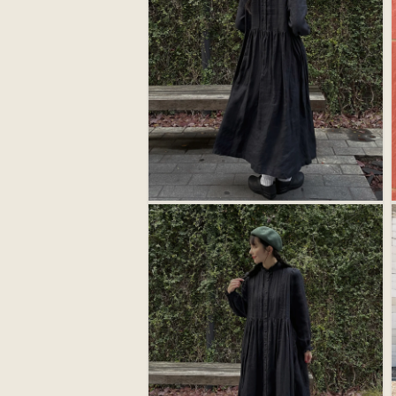
デ
ィ
ア
(
(4)
を
開
く
モ
ー
ダ
ル
で
メ
デ
ィ
ア
(6)
(
を
開
く