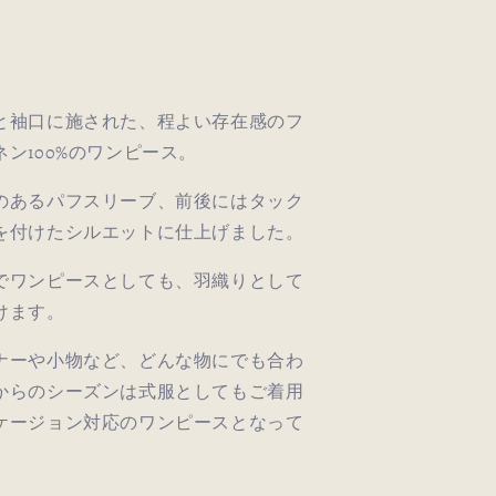
量
を
増
や
す
と袖口に施された、程よい存在感のフ
ン100%の
ワンピース。
のあるパフスリーブ、前後にはタック
を付けたシルエットに仕上げました。
でワンピースとしても、羽織りとして
けます。
ナーや小物など、どんな物にでも合わ
からのシーズンは式服としてもご着用
ケージョン対応のワンピースとなって