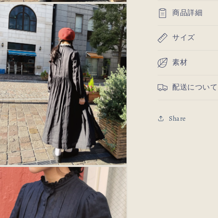
モ
商品詳細
ー
ダ
ル
サイズ
で
メ
デ
素材
ィ
ア
3)
配送について
を
開
く
Share
モ
ー
ダ
ル
で
メ