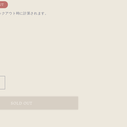
UT
ックアウト時に計算されます。
rill
Stand
Collar
Tuck
SOLD OUT
Dress
の
数