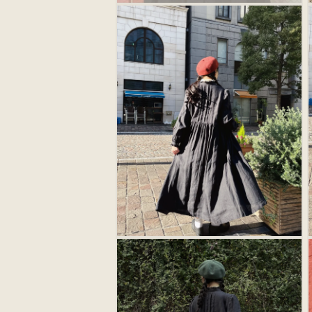
モ
ー
ダ
ル
で
メ
デ
ィ
ア
(2)
(
を
開
く
モ
ー
ダ
ル
で
メ