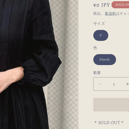
通
¥0 JPY
SOLD O
常
税込。
配送料
はチェ
価
サイズ
格
バ
F
リ
エ
ー
色
シ
ョ
ン
バ
black
は
リ
売
エ
り
ー
数量
切
シ
れ
ョ
て
ン
Frill
F
い
は
る
売
Stand
か
り
Collar
販
切
売
れ
Tuck
で
て
Dress
き
い
ま
る
の
せ
か
＊SOLD OUT＊
ん
販
数
売