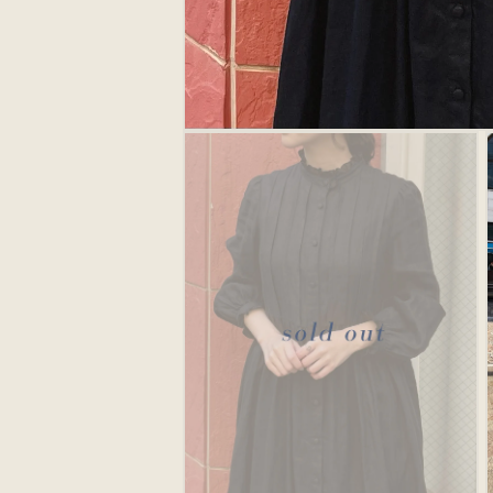
モ
ー
ダ
ル
で
メ
デ
ィ
ア
(1)
を
開
く