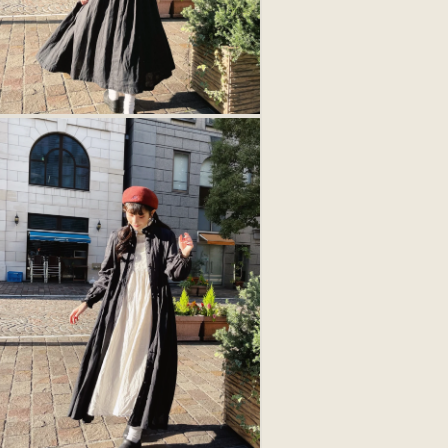
モ
ー
ダ
ル
で
メ
デ
ィ
ア
9)
を
開
く