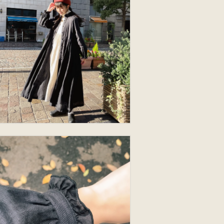
デ
ィ
ア
13)
を
開
く
モ
ー
ダ
ル
で
メ
デ
ィ
ア
15)
を