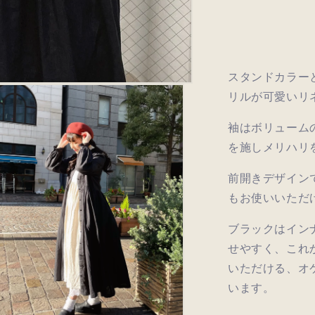
量
で
き
を
ま
せ
減
ん
ら
す
スタンドカラー
リルが可愛いリネ
袖はボリューム
を施しメリハリ
前開きデザイン
もお使いいただ
ブラックはイン
せやすく、これ
いただける、オ
います。