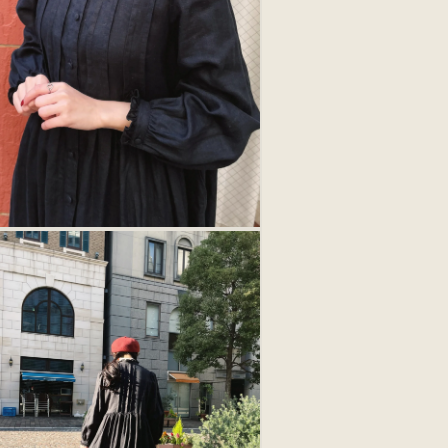
デ
ィ
ア
5)
を
開
く
モ
ー
ダ
ル
で
メ
デ
ィ
ア
7)
を
開
く