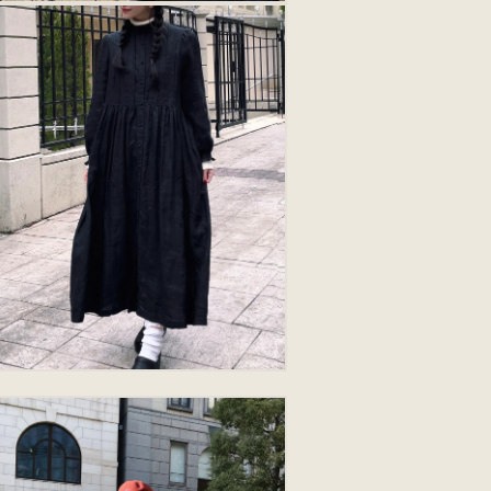
モ
ー
ダ
ル
で
メ
デ
ィ
ア
11)
を
開
く
モ
ー
ダ
ル
で
メ