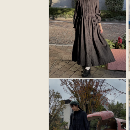
メ
デ
ィ
(
ア
(12)
を
開
く
モ
ー
ダ
ル
で
メ
デ
ィ
(
ア
(14)