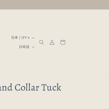
ロ
国
カ
日本 | JPY ¥
グ
ー
/
言
イ
日本語
ト
地
ン
語
域
tand Collar Tuck